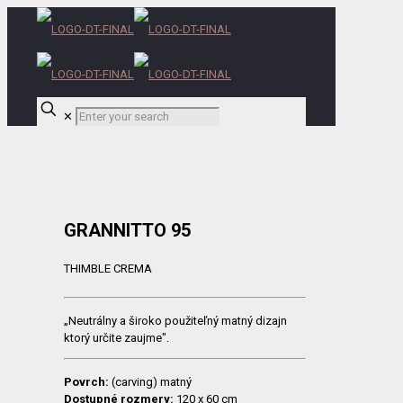
✕
GRANNITTO 95
THIMBLE CREMA
„Neutrálny a široko použiteľný matný dizajn
ktorý určite zaujme".
Povrch:
(carving) matný
Dostupné rozmery:
120 x 60 cm